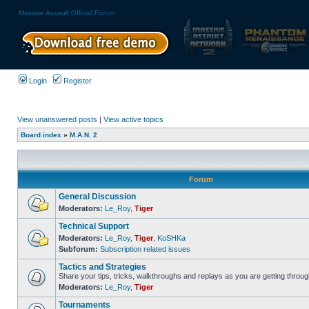
Massive Assault Official Forum
Login
Register
View unanswered posts
|
View active topics
Board index
»
M.A.N. 2
Forum
General Discussion
Moderators:
Le_Roy
,
Tiger
Technical Support
Moderators:
Le_Roy
,
Tiger
,
KoSHKa
Subforum:
Subscription related issues
Tactics and Strategies
Share your tips, tricks, walkthroughs and replays as you are getting throu
Moderators:
Le_Roy
,
Tiger
Tournaments