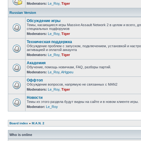
Moderators:
Le_Roy
,
Tiger
Russian Version
Обсуждение игры
Темы, касающиеся игры Massive Assault Network 2 в целом и всего, дл
специальных подфорумов
Moderators:
Le_Roy
,
Tiger
Техническая поддержка
Обсуждение проблем с запуском, подключением, установкой и настрой
активацией и оплатой аккаунта
Moderators:
Le_Roy
,
Tiger
Академия
Обучение, помощь новичкам, FAQ, разборы партий.
Moderators:
Le_Roy
,
AHgpeu
Оффтоп
Обсуждение вопросов, напрямую не связанных с MAN2
Moderators:
Le_Roy
,
Tiger
Новости
Темы из этого раздела будут видны на сайте и в новом клиенте игры.
Moderator:
Le_Roy
Board index
»
M.A.N. 2
Who is online